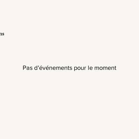
ns
Pas d'événements pour le moment