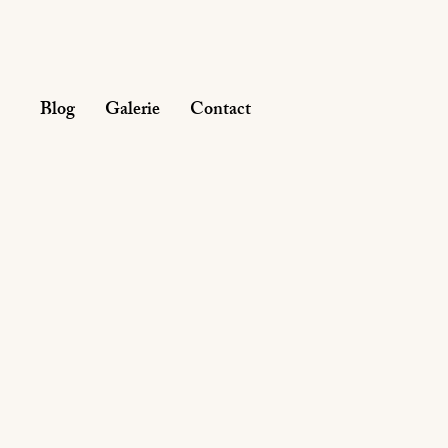
Blog
Galerie
Contact